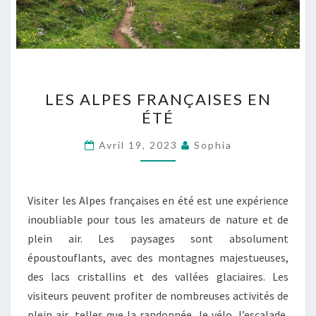
LES
LES ALPES FRANÇAISES EN
ALPES
ÉTÉ
FRANÇAISES
EN
Avril 19, 2023
Sophia
ÉTÉ
Visiter les Alpes françaises en été est une expérience
inoubliable pour tous les amateurs de nature et de
plein air. Les paysages sont absolument
époustouflants, avec des montagnes majestueuses,
des lacs cristallins et des vallées glaciaires. Les
visiteurs peuvent profiter de nombreuses activités de
plein air, telles que la randonnée, le vélo, l’escalade,