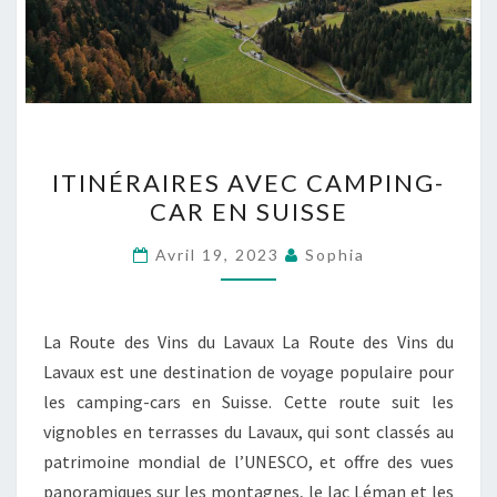
ITINÉRAIRES
ITINÉRAIRES AVEC CAMPING-
AVEC
CAR EN SUISSE
CAMPING-
CAR
Avril 19, 2023
Sophia
EN
SUISSE
La Route des Vins du Lavaux La Route des Vins du
Lavaux est une destination de voyage populaire pour
les camping-cars en Suisse. Cette route suit les
vignobles en terrasses du Lavaux, qui sont classés au
patrimoine mondial de l’UNESCO, et offre des vues
panoramiques sur les montagnes, le lac Léman et les