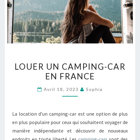
LOUER
LOUER UN CAMPING-CAR
UN
EN FRANCE
CAMPING-
CAR
Avril 18, 2023
Sophia
EN
FRANCE
La location d’un camping-car est une option de plus
en plus populaire pour ceux qui souhaitent voyager de
manière indépendante et découvrir de nouveaux
endroits en toute liberté. Les
camping-cars
sont des