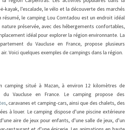
 la région Carpentras. Les activités populaires dans la
oë-kayak, l’escalade, le vélo et la découverte des marchés
En résumé, le camping Lou Comtadou est un endroit idéal
a nature préservée, avec des hébergements confortables,
placement idéal pour explorer la région environnante. La
épartement du Vaucluse en France, propose plusieurs
air. Voici quelques exemples de campings dans la région.
n camping situé à Mazan, à environ 12 kilomètres de
nt du Vaucluse en France. Le camping propose des
tes
, caravanes et camping-cars, ainsi que des chalets, des
s à louer. Le camping dispose d’une piscine extérieure
d’une aire de jeux pour enfants, d’une salle de jeux, d’un
 bar-restaurant et d’une épicerie. Les animations en haute