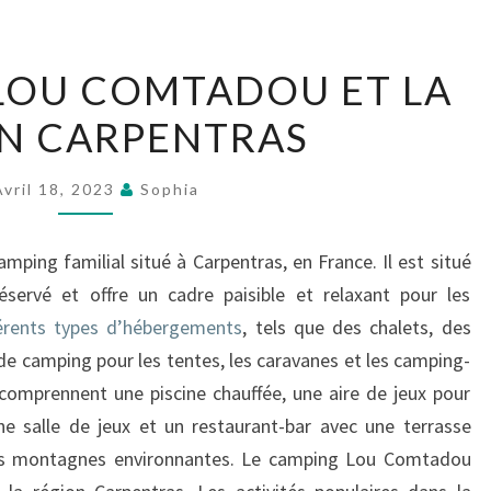
LE
LOU COMTADOU ET LA
CAMPING
N CARPENTRAS
LOU
COMTADOU
ET
Avril 18, 2023
Sophia
LA
RÉGION
ing familial situé à Carpentras, en France. Il est situé
CARPENTRAS
servé et offre un cadre paisible et relaxant pour les
férents types d’hébergements
, tels que des chalets, des
 camping pour les tentes, les caravanes et les camping-
omprennent une piscine chauffée, une aire de jeux pour
ne salle de jeux et un restaurant-bar avec une terrasse
les montagnes environnantes. Le camping Lou Comtadou